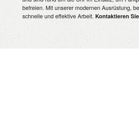
befreien. Mit unserer modernen Ausrüstung, b
schnelle und effektive Arbeit.
Kontaktieren Si
KONTAKT ZU UNS
Jochen Bodemer
Döffinger Pfad 9
71139 Ehningen
E-Mail:
kontakt@biola
bodemer.de