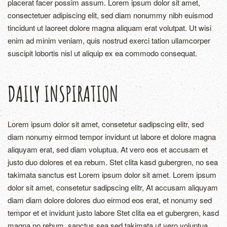
placerat facer possim assum. Lorem ipsum dolor sit amet,
consectetuer adipiscing elit, sed diam nonummy nibh euismod
tincidunt ut laoreet dolore magna aliquam erat volutpat. Ut wisi
enim ad minim veniam, quis nostrud exerci tation ullamcorper
suscipit lobortis nisl ut aliquip ex ea commodo consequat.
DAILY INSPIRATION
Lorem ipsum dolor sit amet, consetetur sadipscing elitr, sed
diam nonumy eirmod tempor invidunt ut labore et dolore magna
aliquyam erat, sed diam voluptua. At vero eos et accusam et
justo duo dolores et ea rebum. Stet clita kasd gubergren, no sea
takimata sanctus est Lorem ipsum dolor sit amet. Lorem ipsum
dolor sit amet, consetetur sadipscing elitr, At accusam aliquyam
diam diam dolore dolores duo eirmod eos erat, et nonumy sed
tempor et et invidunt justo labore Stet clita ea et gubergren, kasd
magna no rebum. sanctus sea sed takimata ut vero voluptua.