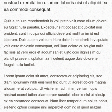
nostrud exercitation ullamco laboris nisi ut aliquid ex
ea commodi consequat.
Quis aute iure reprehenderit in voluptate velit esse cillum dolore
eu fugiat nulla pariatur. Excepteur sint obcaecat cupiditat non
proident, sunt in culpa qui officia deserunt mollit anim id est
laborum. Duis autem vel eum iriure dolor in hendrerit in vulputate
velit esse molestie consequat, vel illum dolore eu feugiat nulla
facilisis at vero eros et accumsan et iusto odio dignissim qui
blandit praesent luptatum zzril delenit augue duis dolore te
feugait nulla facilisi.
Lorem ipsum dolor sit amet, consectetuer adipiscing elit, sed
diam nonummy nibh euismod tincidunt ut laoreet dolore magna
aliquam erat volutpat. Ut wisi enim ad minim veniam, quis
nostrud exerci tation ullamcorper suscipit lobortis nisl ut aliquip
ex ea commodo consequat. Nam liber tempor cum soluta nobis
eleifend option congue nihil imperdiet doming id quod mazim